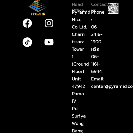
Head
Contact
Office
us
Pyramid
Phone
Nice
:
F
I
Y
Co.,Ltd.
06-
a
n
o
Charn
2418-
c
s
u
issara
1900
e
t
t
Tower
หรือ
1
06-
b
a
u
(Ground
1161-
o
g
b
Floor)
6944
o
r
e
Unit
Email:
k
a
47,942
center@pyramid.co
Rama
m
IV
Rd.
Suriya
Wong,
Bang