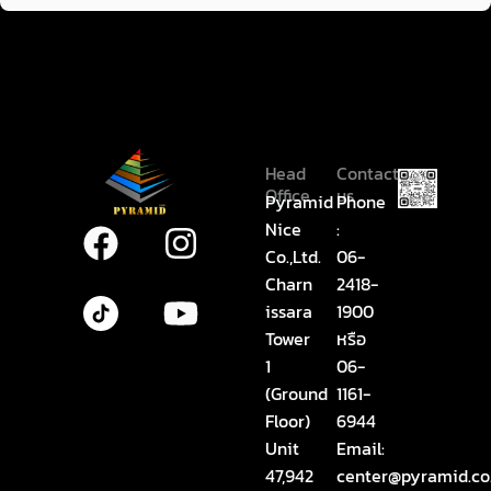
Head
Contact
Office
us
Pyramid
Phone
Nice
:
F
I
Y
Co.,Ltd.
06-
a
n
o
Charn
2418-
c
s
u
issara
1900
e
t
t
Tower
หรือ
1
06-
b
a
u
(Ground
1161-
o
g
b
Floor)
6944
o
r
e
Unit
Email:
k
a
47,942
center@pyramid.co