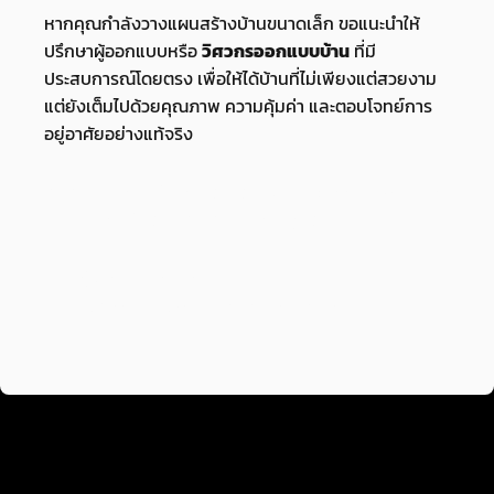
หากคุณกำลังวางแผนสร้างบ้านขนาดเล็ก ขอแนะนำให้
ปรึกษาผู้ออกแบบหรือ
วิศวกรออกแบบบ้าน
ที่มี
ประสบการณ์โดยตรง เพื่อให้ได้บ้านที่ไม่เพียงแต่สวยงาม
แต่ยังเต็มไปด้วยคุณภาพ ความคุ้มค่า และตอบโจทย์การ
อยู่อาศัยอย่างแท้จริง
ติดตามพวกเราได้อีกช่องทาง เพจ Facebook :
Pyramid
รับเหมาก่อสร้าง รับต่อเติม รับควบคุมงาน
อยากรู้จักเรา : เกี่ยวกับ
เรา
https://www.pyramid.co.th/about/