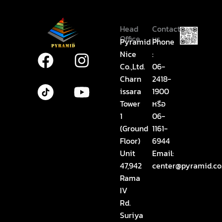
Head
Contact
Office
us
Pyramid
Phone
Nice
:
F
I
Y
Co.,Ltd.
06-
a
n
o
Charn
2418-
c
s
u
issara
1900
e
t
t
Tower
หรือ
1
06-
b
a
u
(Ground
1161-
o
g
b
Floor)
6944
o
r
e
Unit
Email:
k
a
47,942
center@pyramid.co
Rama
m
IV
Rd.
Suriya